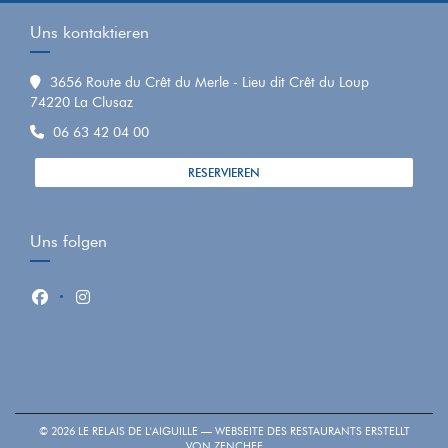
Uns kontaktieren
3656 Route du Crêt du Merle - Lieu dit Crêt du Loup
((öffnet ein neues Fenster))
74220 La Clusaz
06 63 42 04 00
RESERVIEREN
Uns folgen
Facebook ((öffnet ein neues Fenster))
Instagram ((öffnet ein neues Fenster))
© 2026 LE RELAIS DE L'AIGUILLE — WEBSEITE DES RESTAURANTS ERSTELLT
((ÖFFNET EIN NEUES FENSTER))
VON
ZENCHEF